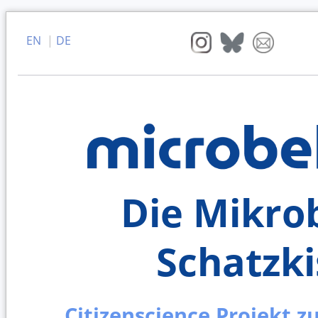
EN
|
DE
Die Mikrob
Schatzki
Citizenscience Projekt z