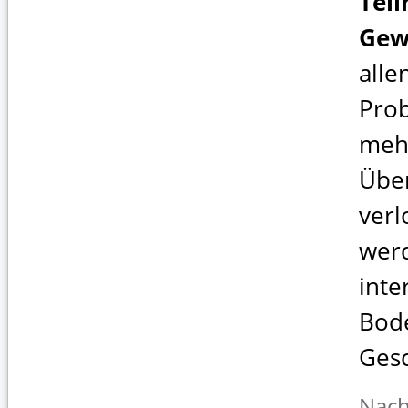
Tei
Gew
alle
Pro
meh
Übe
verl
wer
inte
Bod
Gesc
Nach