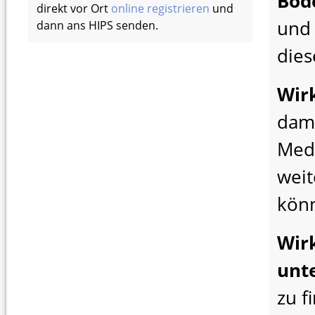
Bod
direkt vor Ort
online registrieren
und
und 
dann ans HIPS senden.
dies
Wir
dami
Med
weit
kön
Wir
unt
zu f