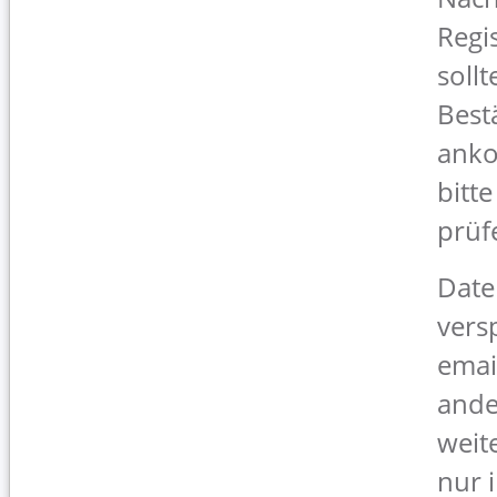
Regi
sollt
Best
anko
bitt
prüf
Date
vers
emai
ande
weit
nur 