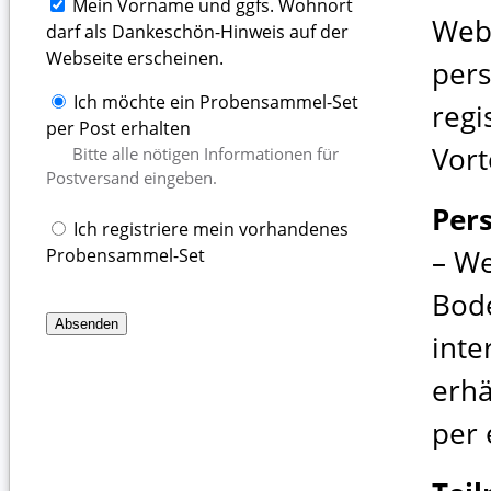
Mein Vorname und ggfs. Wohnort
Web
darf als Dankeschön-Hinweis auf der
Webseite erscheinen.
pers
Ich möchte ein Probensammel-Set
regi
per Post erhalten
Vort
Bitte alle nötigen Informationen für
Postversand eingeben.
Per
Ich registriere mein vorhandenes
– We
Probensammel-Set
Bod
inte
erhä
per 