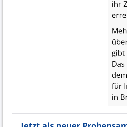
ihr 
erre
Meh
über
gibt
Das 
dem
für 
in B
Jetzt als neuer Probens