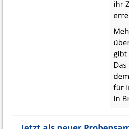
ihr 
erre
Meh
über
gibt
Das 
dem
für 
in B
Jetzt als neuer Probens