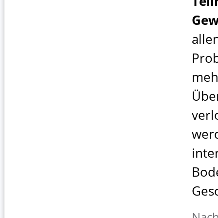
Tei
Gew
alle
Pro
meh
Übe
verl
wer
inte
Bod
Gesc
Nach