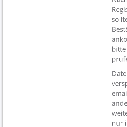
Regi
sollt
Best
anko
bitt
prüf
Date
vers
emai
ande
weit
nur 