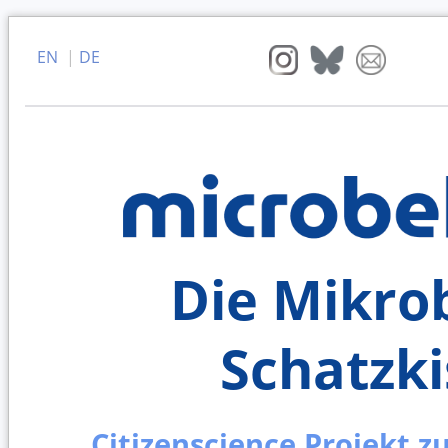
EN
|
DE
Die Mikrob
Schatzki
Citizenscience Projekt z