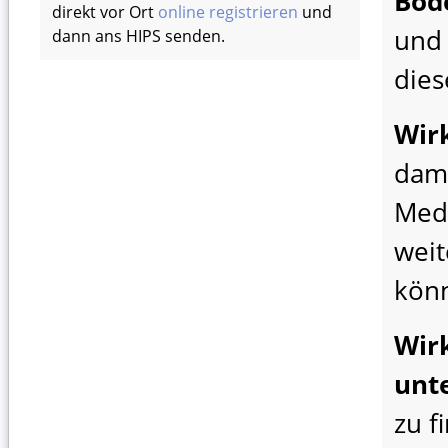
Bod
direkt vor Ort
online registrieren
und
und 
dann ans HIPS senden.
dies
Wir
dami
Med
weit
kön
Wir
unt
zu f