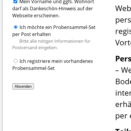
Mein Vorname und ggfs. Wohnort
Web
darf als Dankeschön-Hinweis auf der
Webseite erscheinen.
pers
Ich möchte ein Probensammel-Set
regi
per Post erhalten
Vort
Bitte alle nötigen Informationen für
Postversand eingeben.
Per
Ich registriere mein vorhandenes
– We
Probensammel-Set
Bod
inte
erhä
per 