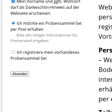
Mein Vorname und ggfs. Wohnort
Web
darf als Dankeschön-Hinweis auf der
Webseite erscheinen.
pers
Ich möchte ein Probensammel-Set
regi
per Post erhalten
Vort
Bitte alle nötigen Informationen für
Postversand eingeben.
Per
Ich registriere mein vorhandenes
– We
Probensammel-Set
Bod
inte
erhä
per 