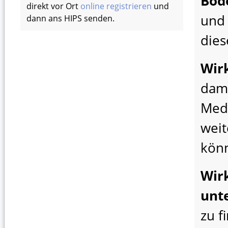
Bod
direkt vor Ort
online registrieren
und
und 
dann ans HIPS senden.
dies
Wir
dami
Med
weit
kön
Wir
unt
zu f