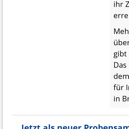
ihr 
erre
Meh
über
gibt
Das 
dem
für 
in B
Jetzt als neuer Probens