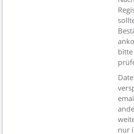
Regi
sollt
Best
anko
bitt
prüf
Date
vers
emai
ande
weit
nur 