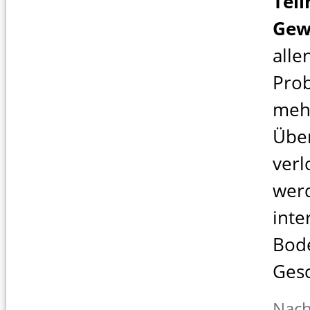
Tei
Gew
alle
Pro
meh
Übe
verl
wer
inte
Bod
Gesc
Nach