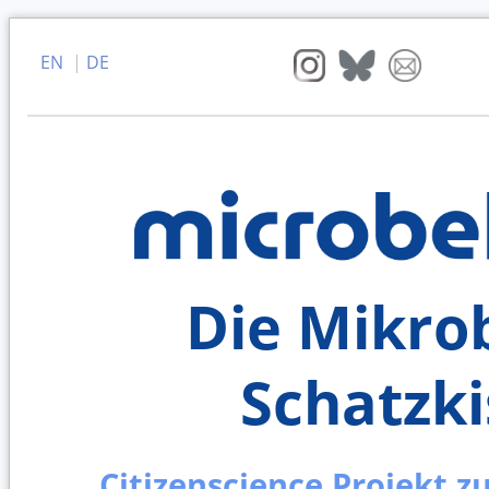
EN
|
DE
Die Mikrob
Schatzki
Citizenscience Projekt z